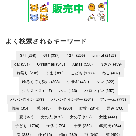
よく検索されるキーワード
3月
(258)
6月
(337)
12月
(255)
animal
(2123)
cat
(331)
Christmas
(347)
Xmas
(330)
うさぎ
(439)
お祭り
(292)
くま
(326)
こども
(1738)
ねこ
(437)
ゆるくて可愛い
(308)
ウサギ
(431)
クマ
(322)
クリスマス
(447)
ネコ
(433)
ハロウィン
(257)
バレンタイン
(278)
バレンタインデー
(264)
フレーム
(773)
仮装
(354)
兎
(443)
冬
(260)
動物
(2814)
囲み
(760)
夏
(657)
女の人
(375)
女の子
(597)
女性
(441)
子ども
(1734)
子供
(1794)
干支
(352)
年賀状
(264)
春
(288)
枠
(616)
梅雨
(282)
熊
(340)
猫
(450)