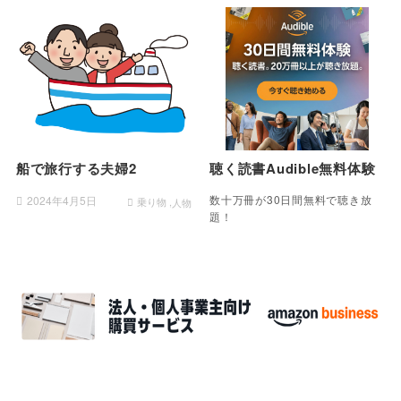
船で旅行する夫婦2
聴く読書Audible無料体験
数十万冊が30日間無料で聴き放
2024年4月5日
乗り物
人物
題！