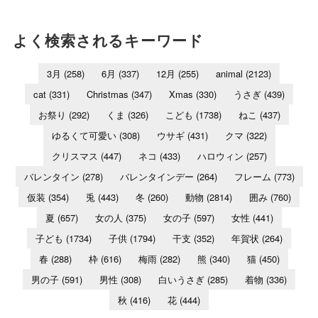
よく検索されるキーワード
3月
(258)
6月
(337)
12月
(255)
animal
(2123)
cat
(331)
Christmas
(347)
Xmas
(330)
うさぎ
(439)
お祭り
(292)
くま
(326)
こども
(1738)
ねこ
(437)
ゆるくて可愛い
(308)
ウサギ
(431)
クマ
(322)
クリスマス
(447)
ネコ
(433)
ハロウィン
(257)
バレンタイン
(278)
バレンタインデー
(264)
フレーム
(773)
仮装
(354)
兎
(443)
冬
(260)
動物
(2814)
囲み
(760)
夏
(657)
女の人
(375)
女の子
(597)
女性
(441)
子ども
(1734)
子供
(1794)
干支
(352)
年賀状
(264)
春
(288)
枠
(616)
梅雨
(282)
熊
(340)
猫
(450)
男の子
(591)
男性
(308)
白いうさぎ
(285)
着物
(336)
秋
(416)
花
(444)