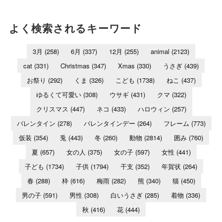
よく検索されるキーワード
3月
(258)
6月
(337)
12月
(255)
animal
(2123)
cat
(331)
Christmas
(347)
Xmas
(330)
うさぎ
(439)
お祭り
(292)
くま
(326)
こども
(1738)
ねこ
(437)
ゆるくて可愛い
(308)
ウサギ
(431)
クマ
(322)
クリスマス
(447)
ネコ
(433)
ハロウィン
(257)
バレンタイン
(278)
バレンタインデー
(264)
フレーム
(773)
仮装
(354)
兎
(443)
冬
(260)
動物
(2814)
囲み
(760)
夏
(657)
女の人
(375)
女の子
(597)
女性
(441)
子ども
(1734)
子供
(1794)
干支
(352)
年賀状
(264)
春
(288)
枠
(616)
梅雨
(282)
熊
(340)
猫
(450)
男の子
(591)
男性
(308)
白いうさぎ
(285)
着物
(336)
秋
(416)
花
(444)