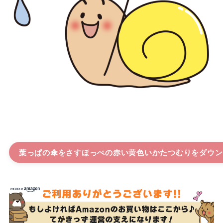
葉っぱの傘をさすほっぺの赤い黄色いかたつむり