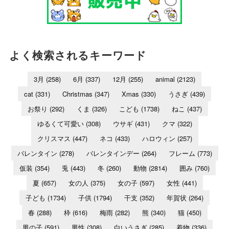
よく検索されるキーワード
3月
(258)
6月
(337)
12月
(255)
animal
(2123)
cat
(331)
Christmas
(347)
Xmas
(330)
うさぎ
(439)
お祭り
(292)
くま
(326)
こども
(1738)
ねこ
(437)
ゆるくて可愛い
(308)
ウサギ
(431)
クマ
(322)
クリスマス
(447)
ネコ
(433)
ハロウィン
(257)
バレンタイン
(278)
バレンタインデー
(264)
フレーム
(773)
仮装
(354)
兎
(443)
冬
(260)
動物
(2814)
囲み
(760)
夏
(657)
女の人
(375)
女の子
(597)
女性
(441)
子ども
(1734)
子供
(1794)
干支
(352)
年賀状
(264)
春
(288)
枠
(616)
梅雨
(282)
熊
(340)
猫
(450)
男の子
(591)
男性
(308)
白いうさぎ
(285)
着物
(336)