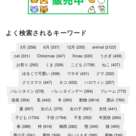
よく検索されるキーワード
3月
(258)
6月
(337)
12月
(255)
animal
(2123)
cat
(331)
Christmas
(347)
Xmas
(330)
うさぎ
(439)
お祭り
(292)
くま
(326)
こども
(1738)
ねこ
(437)
ゆるくて可愛い
(308)
ウサギ
(431)
クマ
(322)
クリスマス
(447)
ネコ
(433)
ハロウィン
(257)
バレンタイン
(278)
バレンタインデー
(264)
フレーム
(773)
仮装
(354)
兎
(443)
冬
(260)
動物
(2814)
囲み
(760)
夏
(657)
女の人
(375)
女の子
(597)
女性
(441)
子ども
(1734)
子供
(1794)
干支
(352)
年賀状
(264)
春
(288)
枠
(616)
梅雨
(282)
熊
(340)
猫
(450)
男の子
(591)
男性
(308)
白いうさぎ
(285)
着物
(336)