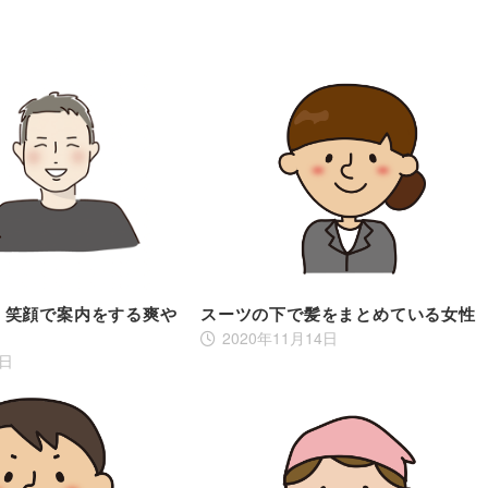
】笑顔で案内をする爽や
スーツの下で髪をまとめている女性
2020年11月14日
3日