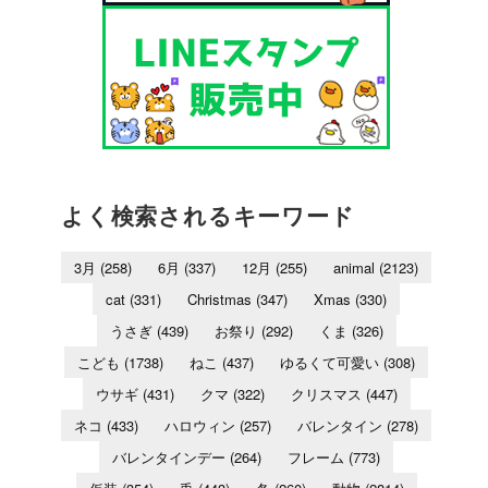
よく検索されるキーワード
3月
(258)
6月
(337)
12月
(255)
animal
(2123)
cat
(331)
Christmas
(347)
Xmas
(330)
うさぎ
(439)
お祭り
(292)
くま
(326)
こども
(1738)
ねこ
(437)
ゆるくて可愛い
(308)
ウサギ
(431)
クマ
(322)
クリスマス
(447)
ネコ
(433)
ハロウィン
(257)
バレンタイン
(278)
バレンタインデー
(264)
フレーム
(773)