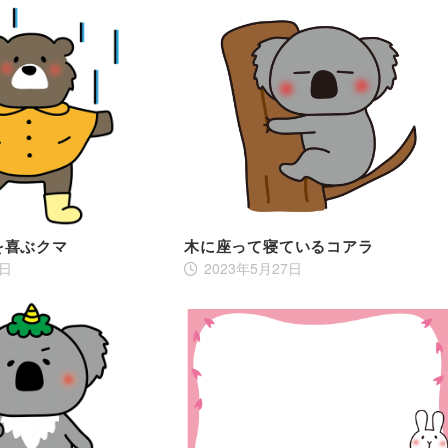
を喜ぶクマ
木に座って寝ているコアラ
7日
2023年5月27日