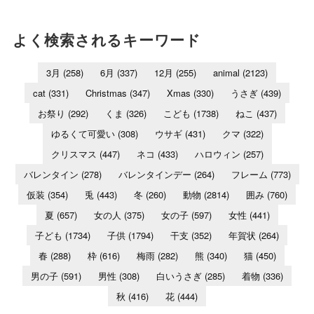
よく検索されるキーワード
3月
(258)
6月
(337)
12月
(255)
animal
(2123)
cat
(331)
Christmas
(347)
Xmas
(330)
うさぎ
(439)
お祭り
(292)
くま
(326)
こども
(1738)
ねこ
(437)
ゆるくて可愛い
(308)
ウサギ
(431)
クマ
(322)
クリスマス
(447)
ネコ
(433)
ハロウィン
(257)
バレンタイン
(278)
バレンタインデー
(264)
フレーム
(773)
仮装
(354)
兎
(443)
冬
(260)
動物
(2814)
囲み
(760)
夏
(657)
女の人
(375)
女の子
(597)
女性
(441)
子ども
(1734)
子供
(1794)
干支
(352)
年賀状
(264)
春
(288)
枠
(616)
梅雨
(282)
熊
(340)
猫
(450)
男の子
(591)
男性
(308)
白いうさぎ
(285)
着物
(336)
秋
(416)
花
(444)