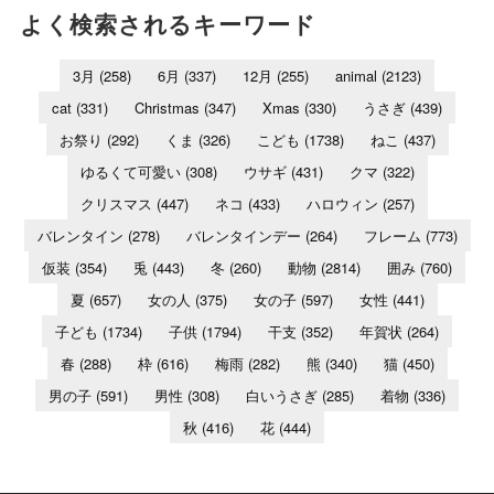
よく検索されるキーワード
3月
(258)
6月
(337)
12月
(255)
animal
(2123)
cat
(331)
Christmas
(347)
Xmas
(330)
うさぎ
(439)
お祭り
(292)
くま
(326)
こども
(1738)
ねこ
(437)
ゆるくて可愛い
(308)
ウサギ
(431)
クマ
(322)
クリスマス
(447)
ネコ
(433)
ハロウィン
(257)
バレンタイン
(278)
バレンタインデー
(264)
フレーム
(773)
仮装
(354)
兎
(443)
冬
(260)
動物
(2814)
囲み
(760)
夏
(657)
女の人
(375)
女の子
(597)
女性
(441)
子ども
(1734)
子供
(1794)
干支
(352)
年賀状
(264)
春
(288)
枠
(616)
梅雨
(282)
熊
(340)
猫
(450)
男の子
(591)
男性
(308)
白いうさぎ
(285)
着物
(336)
秋
(416)
花
(444)