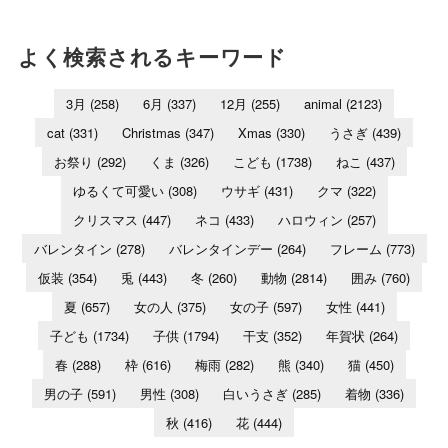
よく検索されるキーワード
3月
(258)
6月
(337)
12月
(255)
animal
(2123)
cat
(331)
Christmas
(347)
Xmas
(330)
うさぎ
(439)
お祭り
(292)
くま
(326)
こども
(1738)
ねこ
(437)
ゆるくて可愛い
(308)
ウサギ
(431)
クマ
(322)
クリスマス
(447)
ネコ
(433)
ハロウィン
(257)
バレンタイン
(278)
バレンタインデー
(264)
フレーム
(773)
仮装
(354)
兎
(443)
冬
(260)
動物
(2814)
囲み
(760)
夏
(657)
女の人
(375)
女の子
(597)
女性
(441)
子ども
(1734)
子供
(1794)
干支
(352)
年賀状
(264)
春
(288)
枠
(616)
梅雨
(282)
熊
(340)
猫
(450)
男の子
(591)
男性
(308)
白いうさぎ
(285)
着物
(336)
秋
(416)
花
(444)