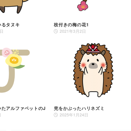
いるタヌキ
枝付きの梅の花1
0日
2021年3月2日
いたアルファベットのJ
兜をかぶったハリネズミ
日
2025年1月24日