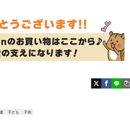
達
子ども
子供