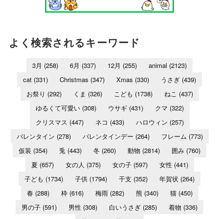
よく検索されるキーワード
3月
(258)
6月
(337)
12月
(255)
animal
(2123)
cat
(331)
Christmas
(347)
Xmas
(330)
うさぎ
(439)
お祭り
(292)
くま
(326)
こども
(1738)
ねこ
(437)
ゆるくて可愛い
(308)
ウサギ
(431)
クマ
(322)
クリスマス
(447)
ネコ
(433)
ハロウィン
(257)
バレンタイン
(278)
バレンタインデー
(264)
フレーム
(773)
仮装
(354)
兎
(443)
冬
(260)
動物
(2814)
囲み
(760)
夏
(657)
女の人
(375)
女の子
(597)
女性
(441)
子ども
(1734)
子供
(1794)
干支
(352)
年賀状
(264)
春
(288)
枠
(616)
梅雨
(282)
熊
(340)
猫
(450)
男の子
(591)
男性
(308)
白いうさぎ
(285)
着物
(336)