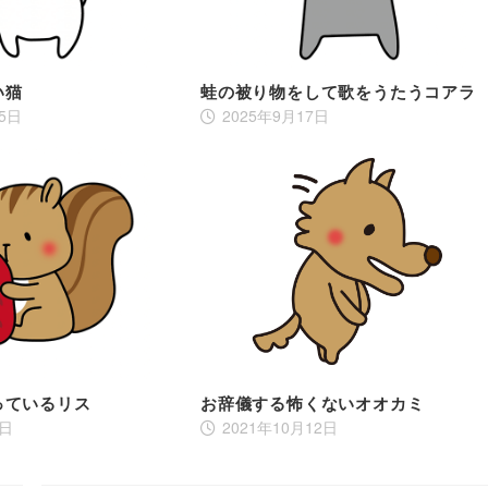
い猫
蛙の被り物をして歌をうたうコアラ
25日
2025年9月17日
っているリス
お辞儀する怖くないオオカミ
2日
2021年10月12日