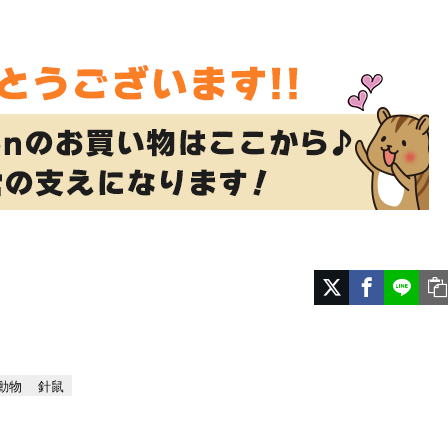
動物
針鼠