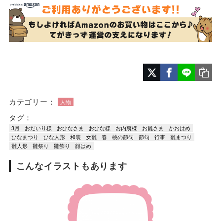
カテゴリー：
人物
タグ：
3月
おだいり様
おひなさま
おひな様
お内裏様
お雛さま
かおはめ
ひなまつり
ひな人形
和装
女雛
春
桃の節句
節句
行事
雛まつり
雛人形
雛祭り
雛飾り
顔はめ
こんなイラストもあります