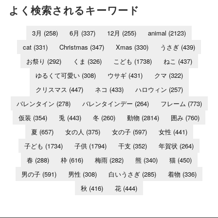
よく検索されるキーワード
3月
(258)
6月
(337)
12月
(255)
animal
(2123)
cat
(331)
Christmas
(347)
Xmas
(330)
うさぎ
(439)
お祭り
(292)
くま
(326)
こども
(1738)
ねこ
(437)
ゆるくて可愛い
(308)
ウサギ
(431)
クマ
(322)
クリスマス
(447)
ネコ
(433)
ハロウィン
(257)
バレンタイン
(278)
バレンタインデー
(264)
フレーム
(773)
仮装
(354)
兎
(443)
冬
(260)
動物
(2814)
囲み
(760)
夏
(657)
女の人
(375)
女の子
(597)
女性
(441)
子ども
(1734)
子供
(1794)
干支
(352)
年賀状
(264)
春
(288)
枠
(616)
梅雨
(282)
熊
(340)
猫
(450)
男の子
(591)
男性
(308)
白いうさぎ
(285)
着物
(336)
秋
(416)
花
(444)