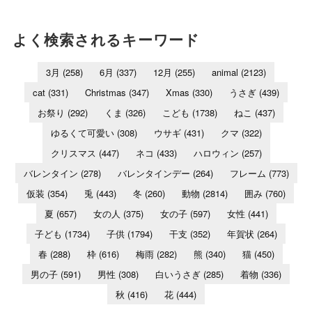
よく検索されるキーワード
3月
(258)
6月
(337)
12月
(255)
animal
(2123)
cat
(331)
Christmas
(347)
Xmas
(330)
うさぎ
(439)
お祭り
(292)
くま
(326)
こども
(1738)
ねこ
(437)
ゆるくて可愛い
(308)
ウサギ
(431)
クマ
(322)
クリスマス
(447)
ネコ
(433)
ハロウィン
(257)
バレンタイン
(278)
バレンタインデー
(264)
フレーム
(773)
仮装
(354)
兎
(443)
冬
(260)
動物
(2814)
囲み
(760)
夏
(657)
女の人
(375)
女の子
(597)
女性
(441)
子ども
(1734)
子供
(1794)
干支
(352)
年賀状
(264)
春
(288)
枠
(616)
梅雨
(282)
熊
(340)
猫
(450)
男の子
(591)
男性
(308)
白いうさぎ
(285)
着物
(336)
秋
(416)
花
(444)