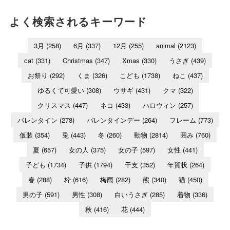
よく検索されるキーワード
3月
(258)
6月
(337)
12月
(255)
animal
(2123)
cat
(331)
Christmas
(347)
Xmas
(330)
うさぎ
(439)
お祭り
(292)
くま
(326)
こども
(1738)
ねこ
(437)
ゆるくて可愛い
(308)
ウサギ
(431)
クマ
(322)
クリスマス
(447)
ネコ
(433)
ハロウィン
(257)
バレンタイン
(278)
バレンタインデー
(264)
フレーム
(773)
仮装
(354)
兎
(443)
冬
(260)
動物
(2814)
囲み
(760)
夏
(657)
女の人
(375)
女の子
(597)
女性
(441)
子ども
(1734)
子供
(1794)
干支
(352)
年賀状
(264)
春
(288)
枠
(616)
梅雨
(282)
熊
(340)
猫
(450)
男の子
(591)
男性
(308)
白いうさぎ
(285)
着物
(336)
秋
(416)
花
(444)