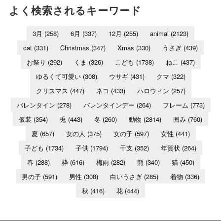
よく検索されるキーワード
3月
(258)
6月
(337)
12月
(255)
animal
(2123)
cat
(331)
Christmas
(347)
Xmas
(330)
うさぎ
(439)
お祭り
(292)
くま
(326)
こども
(1738)
ねこ
(437)
ゆるくて可愛い
(308)
ウサギ
(431)
クマ
(322)
クリスマス
(447)
ネコ
(433)
ハロウィン
(257)
バレンタイン
(278)
バレンタインデー
(264)
フレーム
(773)
仮装
(354)
兎
(443)
冬
(260)
動物
(2814)
囲み
(760)
夏
(657)
女の人
(375)
女の子
(597)
女性
(441)
子ども
(1734)
子供
(1794)
干支
(352)
年賀状
(264)
春
(288)
枠
(616)
梅雨
(282)
熊
(340)
猫
(450)
男の子
(591)
男性
(308)
白いうさぎ
(285)
着物
(336)
秋
(416)
花
(444)