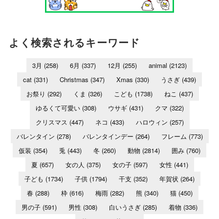
よく検索されるキーワード
3月
(258)
6月
(337)
12月
(255)
animal
(2123)
cat
(331)
Christmas
(347)
Xmas
(330)
うさぎ
(439)
お祭り
(292)
くま
(326)
こども
(1738)
ねこ
(437)
ゆるくて可愛い
(308)
ウサギ
(431)
クマ
(322)
クリスマス
(447)
ネコ
(433)
ハロウィン
(257)
バレンタイン
(278)
バレンタインデー
(264)
フレーム
(773)
仮装
(354)
兎
(443)
冬
(260)
動物
(2814)
囲み
(760)
夏
(657)
女の人
(375)
女の子
(597)
女性
(441)
子ども
(1734)
子供
(1794)
干支
(352)
年賀状
(264)
春
(288)
枠
(616)
梅雨
(282)
熊
(340)
猫
(450)
男の子
(591)
男性
(308)
白いうさぎ
(285)
着物
(336)