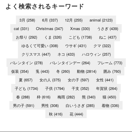
よく検索されるキーワード
3月
(258)
6月
(337)
12月
(255)
animal
(2123)
cat
(331)
Christmas
(347)
Xmas
(330)
うさぎ
(439)
お祭り
(292)
くま
(326)
こども
(1738)
ねこ
(437)
ゆるくて可愛い
(308)
ウサギ
(431)
クマ
(322)
クリスマス
(447)
ネコ
(433)
ハロウィン
(257)
バレンタイン
(278)
バレンタインデー
(264)
フレーム
(773)
仮装
(354)
兎
(443)
冬
(260)
動物
(2814)
囲み
(760)
夏
(657)
女の人
(375)
女の子
(597)
女性
(441)
子ども
(1734)
子供
(1794)
干支
(352)
年賀状
(264)
春
(288)
枠
(616)
梅雨
(282)
熊
(340)
猫
(450)
男の子
(591)
男性
(308)
白いうさぎ
(285)
着物
(336)
秋
(416)
花
(444)