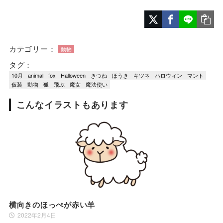
カテゴリー：
動物
タグ：
10月
animal
fox
Halloween
きつね
ほうき
キツネ
ハロウィン
マント
仮装
動物
狐
飛ぶ
魔女
魔法使い
こんなイラストもあります
横向きのほっぺが赤い羊
2022年2月4日