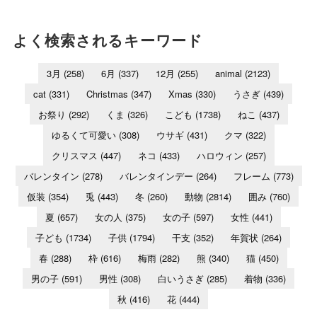
よく検索されるキーワード
3月
(258)
6月
(337)
12月
(255)
animal
(2123)
cat
(331)
Christmas
(347)
Xmas
(330)
うさぎ
(439)
お祭り
(292)
くま
(326)
こども
(1738)
ねこ
(437)
ゆるくて可愛い
(308)
ウサギ
(431)
クマ
(322)
クリスマス
(447)
ネコ
(433)
ハロウィン
(257)
バレンタイン
(278)
バレンタインデー
(264)
フレーム
(773)
仮装
(354)
兎
(443)
冬
(260)
動物
(2814)
囲み
(760)
夏
(657)
女の人
(375)
女の子
(597)
女性
(441)
子ども
(1734)
子供
(1794)
干支
(352)
年賀状
(264)
春
(288)
枠
(616)
梅雨
(282)
熊
(340)
猫
(450)
男の子
(591)
男性
(308)
白いうさぎ
(285)
着物
(336)
秋
(416)
花
(444)