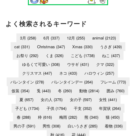
よく検索されるキーワード
3月
(258)
6月
(337)
12月
(255)
animal
(2123)
cat
(331)
Christmas
(347)
Xmas
(330)
うさぎ
(439)
お祭り
(292)
くま
(326)
こども
(1738)
ねこ
(437)
ゆるくて可愛い
(308)
ウサギ
(431)
クマ
(322)
クリスマス
(447)
ネコ
(433)
ハロウィン
(257)
バレンタイン
(278)
バレンタインデー
(264)
フレーム
(773)
仮装
(354)
兎
(443)
冬
(260)
動物
(2814)
囲み
(760)
夏
(657)
女の人
(375)
女の子
(597)
女性
(441)
子ども
(1734)
子供
(1794)
干支
(352)
年賀状
(264)
春
(288)
枠
(616)
梅雨
(282)
熊
(340)
猫
(450)
男の子
(591)
男性
(308)
白いうさぎ
(285)
着物
(336)
秋
(416)
花
(444)