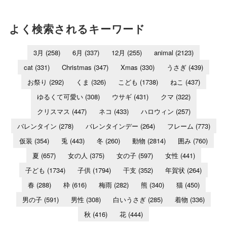
よく検索されるキーワード
3月
(258)
6月
(337)
12月
(255)
animal
(2123)
cat
(331)
Christmas
(347)
Xmas
(330)
うさぎ
(439)
お祭り
(292)
くま
(326)
こども
(1738)
ねこ
(437)
ゆるくて可愛い
(308)
ウサギ
(431)
クマ
(322)
クリスマス
(447)
ネコ
(433)
ハロウィン
(257)
バレンタイン
(278)
バレンタインデー
(264)
フレーム
(773)
仮装
(354)
兎
(443)
冬
(260)
動物
(2814)
囲み
(760)
夏
(657)
女の人
(375)
女の子
(597)
女性
(441)
子ども
(1734)
子供
(1794)
干支
(352)
年賀状
(264)
春
(288)
枠
(616)
梅雨
(282)
熊
(340)
猫
(450)
男の子
(591)
男性
(308)
白いうさぎ
(285)
着物
(336)
秋
(416)
花
(444)