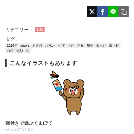
カテゴリー：
動物
タグ：
2025年
snake
お正月
お祝い
へび
ヘビ
干支
扇子
白へび
白ヘビ
白蛇
笑顔
蛇
こんなイラストもあります
羽付きで遊ぶくまぽて
2026年3月2日