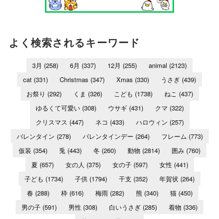
よく検索されるキーワード
3月
(258)
6月
(337)
12月
(255)
animal
(2123)
cat
(331)
Christmas
(347)
Xmas
(330)
うさぎ
(439)
お祭り
(292)
くま
(326)
こども
(1738)
ねこ
(437)
ゆるくて可愛い
(308)
ウサギ
(431)
クマ
(322)
クリスマス
(447)
ネコ
(433)
ハロウィン
(257)
バレンタイン
(278)
バレンタインデー
(264)
フレーム
(773)
仮装
(354)
兎
(443)
冬
(260)
動物
(2814)
囲み
(760)
夏
(657)
女の人
(375)
女の子
(597)
女性
(441)
子ども
(1734)
子供
(1794)
干支
(352)
年賀状
(264)
春
(288)
枠
(616)
梅雨
(282)
熊
(340)
猫
(450)
男の子
(591)
男性
(308)
白いうさぎ
(285)
着物
(336)