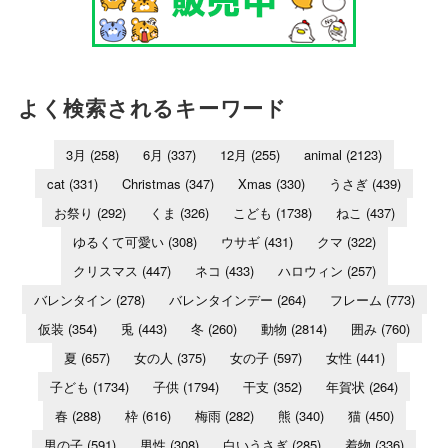
よく検索されるキーワード
3月
(258)
6月
(337)
12月
(255)
animal
(2123)
cat
(331)
Christmas
(347)
Xmas
(330)
うさぎ
(439)
お祭り
(292)
くま
(326)
こども
(1738)
ねこ
(437)
ゆるくて可愛い
(308)
ウサギ
(431)
クマ
(322)
クリスマス
(447)
ネコ
(433)
ハロウィン
(257)
バレンタイン
(278)
バレンタインデー
(264)
フレーム
(773)
仮装
(354)
兎
(443)
冬
(260)
動物
(2814)
囲み
(760)
夏
(657)
女の人
(375)
女の子
(597)
女性
(441)
子ども
(1734)
子供
(1794)
干支
(352)
年賀状
(264)
春
(288)
枠
(616)
梅雨
(282)
熊
(340)
猫
(450)
男の子
(591)
男性
(308)
白いうさぎ
(285)
着物
(336)