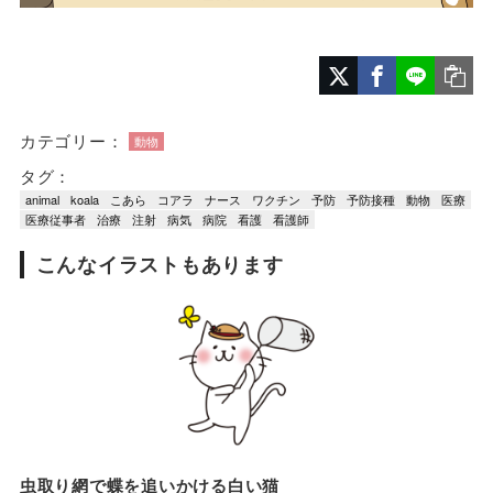
カテゴリー：
動物
タグ：
animal
koala
こあら
コアラ
ナース
ワクチン
予防
予防接種
動物
医療
医療従事者
治療
注射
病気
病院
看護
看護師
こんなイラストもあります
虫取り網で蝶を追いかける白い猫