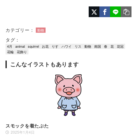
カテゴリー：
動物
タグ：
4月
animal
squirrel
お花
りす
ハワイ
リス
動物
南国
春
花
花冠
花輪
花飾り
こんなイラストもあります
スモックを着たぶた
2025年1月4日