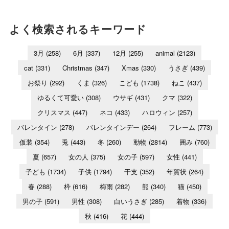
よく検索されるキーワード
3月
(258)
6月
(337)
12月
(255)
animal
(2123)
cat
(331)
Christmas
(347)
Xmas
(330)
うさぎ
(439)
お祭り
(292)
くま
(326)
こども
(1738)
ねこ
(437)
ゆるくて可愛い
(308)
ウサギ
(431)
クマ
(322)
クリスマス
(447)
ネコ
(433)
ハロウィン
(257)
バレンタイン
(278)
バレンタインデー
(264)
フレーム
(773)
仮装
(354)
兎
(443)
冬
(260)
動物
(2814)
囲み
(760)
夏
(657)
女の人
(375)
女の子
(597)
女性
(441)
子ども
(1734)
子供
(1794)
干支
(352)
年賀状
(264)
春
(288)
枠
(616)
梅雨
(282)
熊
(340)
猫
(450)
男の子
(591)
男性
(308)
白いうさぎ
(285)
着物
(336)
秋
(416)
花
(444)