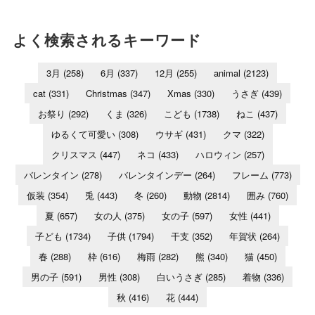
よく検索されるキーワード
3月
(258)
6月
(337)
12月
(255)
animal
(2123)
cat
(331)
Christmas
(347)
Xmas
(330)
うさぎ
(439)
お祭り
(292)
くま
(326)
こども
(1738)
ねこ
(437)
ゆるくて可愛い
(308)
ウサギ
(431)
クマ
(322)
クリスマス
(447)
ネコ
(433)
ハロウィン
(257)
バレンタイン
(278)
バレンタインデー
(264)
フレーム
(773)
仮装
(354)
兎
(443)
冬
(260)
動物
(2814)
囲み
(760)
夏
(657)
女の人
(375)
女の子
(597)
女性
(441)
子ども
(1734)
子供
(1794)
干支
(352)
年賀状
(264)
春
(288)
枠
(616)
梅雨
(282)
熊
(340)
猫
(450)
男の子
(591)
男性
(308)
白いうさぎ
(285)
着物
(336)
秋
(416)
花
(444)