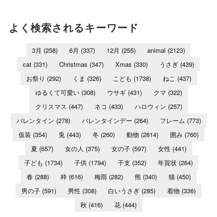
よく検索されるキーワード
3月
(258)
6月
(337)
12月
(255)
animal
(2123)
cat
(331)
Christmas
(347)
Xmas
(330)
うさぎ
(439)
お祭り
(292)
くま
(326)
こども
(1738)
ねこ
(437)
ゆるくて可愛い
(308)
ウサギ
(431)
クマ
(322)
クリスマス
(447)
ネコ
(433)
ハロウィン
(257)
バレンタイン
(278)
バレンタインデー
(264)
フレーム
(773)
仮装
(354)
兎
(443)
冬
(260)
動物
(2814)
囲み
(760)
夏
(657)
女の人
(375)
女の子
(597)
女性
(441)
子ども
(1734)
子供
(1794)
干支
(352)
年賀状
(264)
春
(288)
枠
(616)
梅雨
(282)
熊
(340)
猫
(450)
男の子
(591)
男性
(308)
白いうさぎ
(285)
着物
(336)
秋
(416)
花
(444)