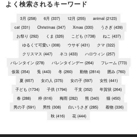
よく検索されるキーワード
3月
(258)
6月
(337)
12月
(255)
animal
(2123)
cat
(331)
Christmas
(347)
Xmas
(330)
うさぎ
(439)
お祭り
(292)
くま
(326)
こども
(1738)
ねこ
(437)
ゆるくて可愛い
(308)
ウサギ
(431)
クマ
(322)
クリスマス
(447)
ネコ
(433)
ハロウィン
(257)
バレンタイン
(278)
バレンタインデー
(264)
フレーム
(773)
仮装
(354)
兎
(443)
冬
(260)
動物
(2814)
囲み
(760)
夏
(657)
女の人
(375)
女の子
(597)
女性
(441)
子ども
(1734)
子供
(1794)
干支
(352)
年賀状
(264)
春
(288)
枠
(616)
梅雨
(282)
熊
(340)
猫
(450)
男の子
(591)
男性
(308)
白いうさぎ
(285)
着物
(336)
秋
(416)
花
(444)