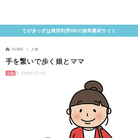
てがきっずは商用利用OKの無料素材サイト
HOME
人物
手を繋いで歩く娘とママ
2025年2月19日
人物