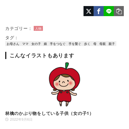
カテゴリー：
人物
タグ：
お母さん
ママ
女の子
娘
手をつなぐ
手を繋ぐ
歩く
母
母親
親子
こんなイラストもあります
林檎のかぶり物をしている子供（女の子1）
2022年9月6日