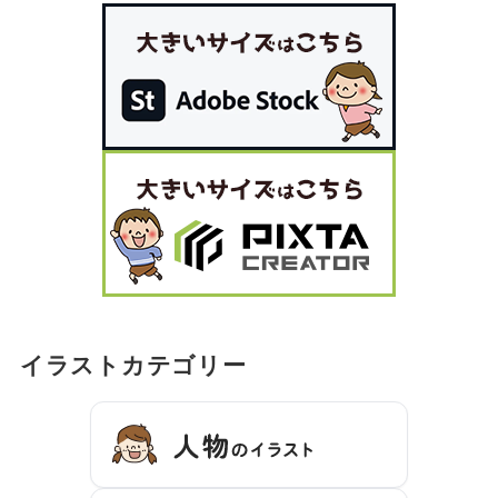
イラストカテゴリー