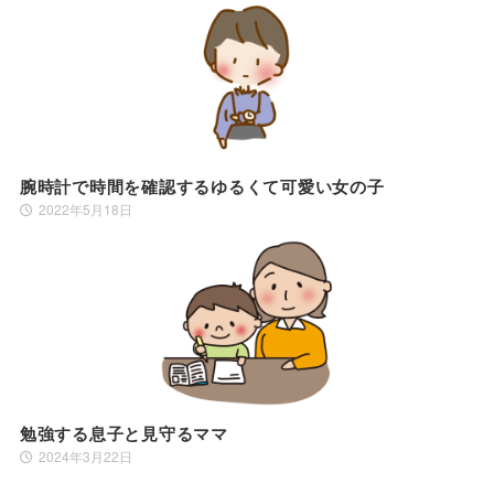
腕時計で時間を確認するゆるくて可愛い女の子
2022年5月18日
勉強する息子と見守るママ
2024年3月22日