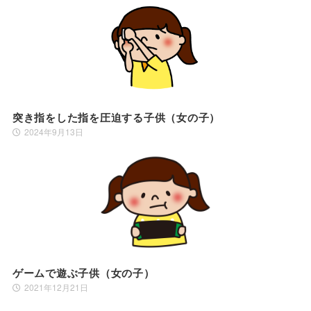
突き指をした指を圧迫する子供（女の子）
2024年9月13日
ゲームで遊ぶ子供（女の子）
2021年12月21日