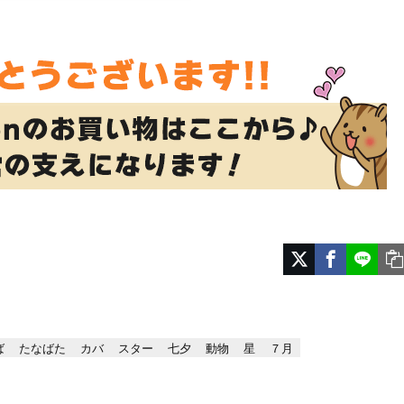
ば
たなばた
カバ
スター
七夕
動物
星
７月