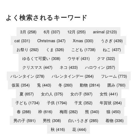
よく検索されるキーワード
3月
(258)
6月
(337)
12月
(255)
animal
(2123)
cat
(331)
Christmas
(347)
Xmas
(330)
うさぎ
(439)
お祭り
(292)
くま
(326)
こども
(1738)
ねこ
(437)
ゆるくて可愛い
(308)
ウサギ
(431)
クマ
(322)
クリスマス
(447)
ネコ
(433)
ハロウィン
(257)
バレンタイン
(278)
バレンタインデー
(264)
フレーム
(773)
仮装
(354)
兎
(443)
冬
(260)
動物
(2814)
囲み
(760)
夏
(657)
女の人
(375)
女の子
(597)
女性
(441)
子ども
(1734)
子供
(1794)
干支
(352)
年賀状
(264)
春
(288)
枠
(616)
梅雨
(282)
熊
(340)
猫
(450)
男の子
(591)
男性
(308)
白いうさぎ
(285)
着物
(336)
秋
(416)
花
(444)