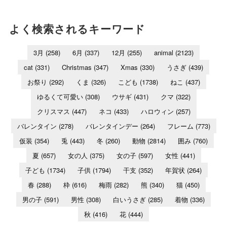
よく検索されるキーワード
3月
(258)
6月
(337)
12月
(255)
animal
(2123)
cat
(331)
Christmas
(347)
Xmas
(330)
うさぎ
(439)
お祭り
(292)
くま
(326)
こども
(1738)
ねこ
(437)
ゆるくて可愛い
(308)
ウサギ
(431)
クマ
(322)
クリスマス
(447)
ネコ
(433)
ハロウィン
(257)
バレンタイン
(278)
バレンタインデー
(264)
フレーム
(773)
仮装
(354)
兎
(443)
冬
(260)
動物
(2814)
囲み
(760)
夏
(657)
女の人
(375)
女の子
(597)
女性
(441)
子ども
(1734)
子供
(1794)
干支
(352)
年賀状
(264)
春
(288)
枠
(616)
梅雨
(282)
熊
(340)
猫
(450)
男の子
(591)
男性
(308)
白いうさぎ
(285)
着物
(336)
秋
(416)
花
(444)