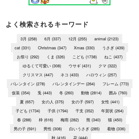
よく検索されるキーワード
3月
(258)
6月
(337)
12月
(255)
animal
(2123)
cat
(331)
Christmas
(347)
Xmas
(330)
うさぎ
(439)
お祭り
(292)
くま
(326)
こども
(1738)
ねこ
(437)
ゆるくて可愛い
(308)
ウサギ
(431)
クマ
(322)
クリスマス
(447)
ネコ
(433)
ハロウィン
(257)
バレンタイン
(278)
バレンタインデー
(264)
フレーム
(773)
仮装
(354)
兎
(443)
冬
(260)
動物
(2814)
囲み
(760)
夏
(657)
女の人
(375)
女の子
(597)
女性
(441)
子ども
(1734)
子供
(1794)
干支
(352)
年賀状
(264)
春
(288)
枠
(616)
梅雨
(282)
熊
(340)
猫
(450)
男の子
(591)
男性
(308)
白いうさぎ
(285)
着物
(336)
秋
(416)
花
(444)