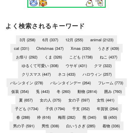
よく検索されるキーワード
3月
(258)
6月
(337)
12月
(255)
animal
(2123)
cat
(331)
Christmas
(347)
Xmas
(330)
うさぎ
(439)
お祭り
(292)
くま
(326)
こども
(1738)
ねこ
(437)
ゆるくて可愛い
(308)
ウサギ
(431)
クマ
(322)
クリスマス
(447)
ネコ
(433)
ハロウィン
(257)
バレンタイン
(278)
バレンタインデー
(264)
フレーム
(773)
仮装
(354)
兎
(443)
冬
(260)
動物
(2814)
囲み
(760)
夏
(657)
女の人
(375)
女の子
(597)
女性
(441)
子ども
(1734)
子供
(1794)
干支
(352)
年賀状
(264)
春
(288)
枠
(616)
梅雨
(282)
熊
(340)
猫
(450)
男の子
(591)
男性
(308)
白いうさぎ
(285)
着物
(336)