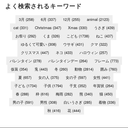
よく検索されるキーワード
3月
(258)
6月
(337)
12月
(255)
animal
(2123)
cat
(331)
Christmas
(347)
Xmas
(330)
うさぎ
(439)
お祭り
(292)
くま
(326)
こども
(1738)
ねこ
(437)
ゆるくて可愛い
(308)
ウサギ
(431)
クマ
(322)
クリスマス
(447)
ネコ
(433)
ハロウィン
(257)
バレンタイン
(278)
バレンタインデー
(264)
フレーム
(773)
仮装
(354)
兎
(443)
冬
(260)
動物
(2814)
囲み
(760)
夏
(657)
女の人
(375)
女の子
(597)
女性
(441)
子ども
(1734)
子供
(1794)
干支
(352)
年賀状
(264)
春
(288)
枠
(616)
梅雨
(282)
熊
(340)
猫
(450)
男の子
(591)
男性
(308)
白いうさぎ
(285)
着物
(336)
秋
(416)
花
(444)