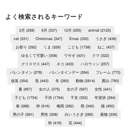
よく検索されるキーワード
3月
(258)
6月
(337)
12月
(255)
animal
(2123)
cat
(331)
Christmas
(347)
Xmas
(330)
うさぎ
(439)
お祭り
(292)
くま
(326)
こども
(1738)
ねこ
(437)
ゆるくて可愛い
(308)
ウサギ
(431)
クマ
(322)
クリスマス
(447)
ネコ
(433)
ハロウィン
(257)
バレンタイン
(278)
バレンタインデー
(264)
フレーム
(773)
仮装
(354)
兎
(443)
冬
(260)
動物
(2814)
囲み
(760)
夏
(657)
女の人
(375)
女の子
(597)
女性
(441)
子ども
(1734)
子供
(1794)
干支
(352)
年賀状
(264)
春
(288)
枠
(616)
梅雨
(282)
熊
(340)
猫
(450)
男の子
(591)
男性
(308)
白いうさぎ
(285)
着物
(336)
秋
(416)
花
(444)