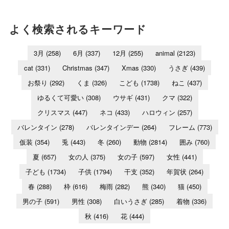
よく検索されるキーワード
3月
(258)
6月
(337)
12月
(255)
animal
(2123)
cat
(331)
Christmas
(347)
Xmas
(330)
うさぎ
(439)
お祭り
(292)
くま
(326)
こども
(1738)
ねこ
(437)
ゆるくて可愛い
(308)
ウサギ
(431)
クマ
(322)
クリスマス
(447)
ネコ
(433)
ハロウィン
(257)
バレンタイン
(278)
バレンタインデー
(264)
フレーム
(773)
仮装
(354)
兎
(443)
冬
(260)
動物
(2814)
囲み
(760)
夏
(657)
女の人
(375)
女の子
(597)
女性
(441)
子ども
(1734)
子供
(1794)
干支
(352)
年賀状
(264)
春
(288)
枠
(616)
梅雨
(282)
熊
(340)
猫
(450)
男の子
(591)
男性
(308)
白いうさぎ
(285)
着物
(336)
秋
(416)
花
(444)