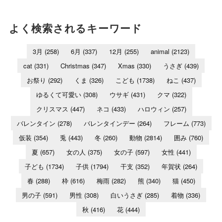
よく検索されるキーワード
3月
(258)
6月
(337)
12月
(255)
animal
(2123)
cat
(331)
Christmas
(347)
Xmas
(330)
うさぎ
(439)
お祭り
(292)
くま
(326)
こども
(1738)
ねこ
(437)
ゆるくて可愛い
(308)
ウサギ
(431)
クマ
(322)
クリスマス
(447)
ネコ
(433)
ハロウィン
(257)
バレンタイン
(278)
バレンタインデー
(264)
フレーム
(773)
仮装
(354)
兎
(443)
冬
(260)
動物
(2814)
囲み
(760)
夏
(657)
女の人
(375)
女の子
(597)
女性
(441)
子ども
(1734)
子供
(1794)
干支
(352)
年賀状
(264)
春
(288)
枠
(616)
梅雨
(282)
熊
(340)
猫
(450)
男の子
(591)
男性
(308)
白いうさぎ
(285)
着物
(336)
秋
(416)
花
(444)