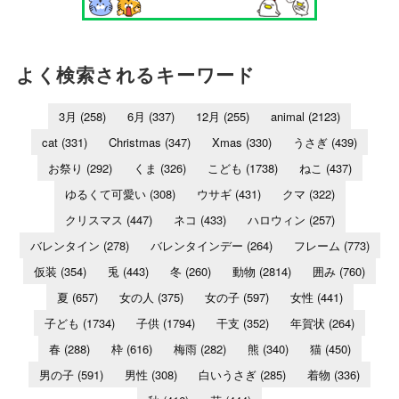
よく検索されるキーワード
3月
(258)
6月
(337)
12月
(255)
animal
(2123)
cat
(331)
Christmas
(347)
Xmas
(330)
うさぎ
(439)
お祭り
(292)
くま
(326)
こども
(1738)
ねこ
(437)
ゆるくて可愛い
(308)
ウサギ
(431)
クマ
(322)
クリスマス
(447)
ネコ
(433)
ハロウィン
(257)
バレンタイン
(278)
バレンタインデー
(264)
フレーム
(773)
仮装
(354)
兎
(443)
冬
(260)
動物
(2814)
囲み
(760)
夏
(657)
女の人
(375)
女の子
(597)
女性
(441)
子ども
(1734)
子供
(1794)
干支
(352)
年賀状
(264)
春
(288)
枠
(616)
梅雨
(282)
熊
(340)
猫
(450)
男の子
(591)
男性
(308)
白いうさぎ
(285)
着物
(336)