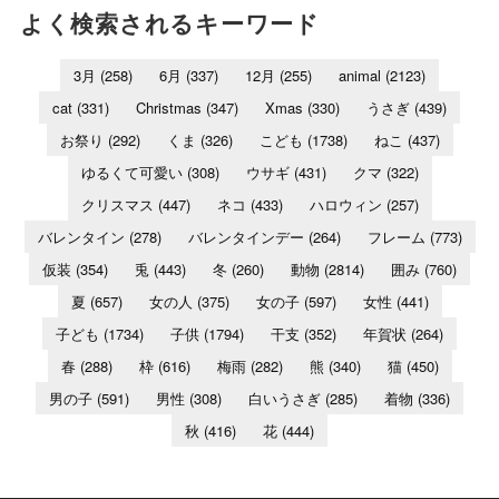
よく検索されるキーワード
3月
(258)
6月
(337)
12月
(255)
animal
(2123)
cat
(331)
Christmas
(347)
Xmas
(330)
うさぎ
(439)
お祭り
(292)
くま
(326)
こども
(1738)
ねこ
(437)
ゆるくて可愛い
(308)
ウサギ
(431)
クマ
(322)
クリスマス
(447)
ネコ
(433)
ハロウィン
(257)
バレンタイン
(278)
バレンタインデー
(264)
フレーム
(773)
仮装
(354)
兎
(443)
冬
(260)
動物
(2814)
囲み
(760)
夏
(657)
女の人
(375)
女の子
(597)
女性
(441)
子ども
(1734)
子供
(1794)
干支
(352)
年賀状
(264)
春
(288)
枠
(616)
梅雨
(282)
熊
(340)
猫
(450)
男の子
(591)
男性
(308)
白いうさぎ
(285)
着物
(336)
秋
(416)
花
(444)