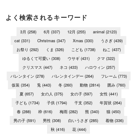
よく検索されるキーワード
3月
(258)
6月
(337)
12月
(255)
animal
(2123)
cat
(331)
Christmas
(347)
Xmas
(330)
うさぎ
(439)
お祭り
(292)
くま
(326)
こども
(1738)
ねこ
(437)
ゆるくて可愛い
(308)
ウサギ
(431)
クマ
(322)
クリスマス
(447)
ネコ
(433)
ハロウィン
(257)
バレンタイン
(278)
バレンタインデー
(264)
フレーム
(773)
仮装
(354)
兎
(443)
冬
(260)
動物
(2814)
囲み
(760)
夏
(657)
女の人
(375)
女の子
(597)
女性
(441)
子ども
(1734)
子供
(1794)
干支
(352)
年賀状
(264)
春
(288)
枠
(616)
梅雨
(282)
熊
(340)
猫
(450)
男の子
(591)
男性
(308)
白いうさぎ
(285)
着物
(336)
秋
(416)
花
(444)