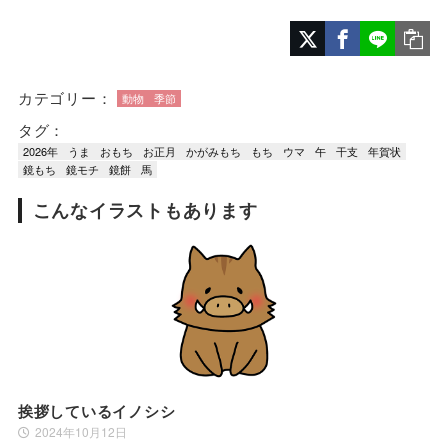
カテゴリー：
動物
季節
タグ：
2026年
うま
おもち
お正月
かがみもち
もち
ウマ
午
干支
年賀状
鏡もち
鏡モチ
鏡餅
馬
こんなイラストもあります
挨拶しているイノシシ
2024年10月12日