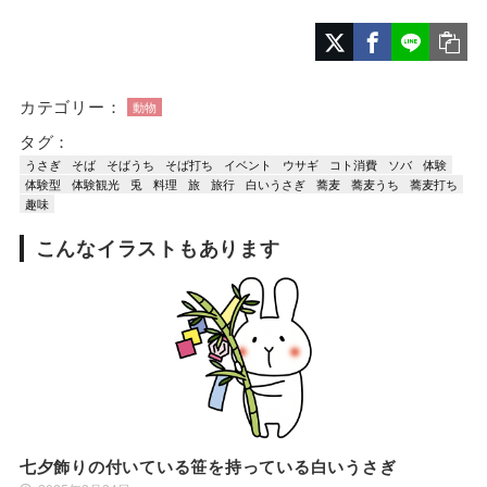
カテゴリー：
動物
タグ：
うさぎ
そば
そばうち
そば打ち
イベント
ウサギ
コト消費
ソバ
体験
体験型
体験観光
兎
料理
旅
旅行
白いうさぎ
蕎麦
蕎麦うち
蕎麦打ち
趣味
こんなイラストもあります
七夕飾りの付いている笹を持っている白いうさぎ