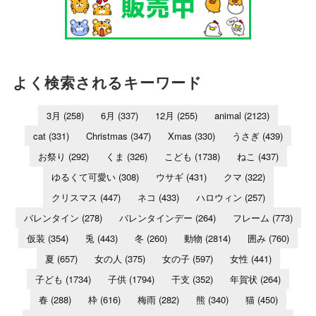
よく検索されるキーワード
3月
(258)
6月
(337)
12月
(255)
animal
(2123)
cat
(331)
Christmas
(347)
Xmas
(330)
うさぎ
(439)
お祭り
(292)
くま
(326)
こども
(1738)
ねこ
(437)
ゆるくて可愛い
(308)
ウサギ
(431)
クマ
(322)
クリスマス
(447)
ネコ
(433)
ハロウィン
(257)
バレンタイン
(278)
バレンタインデー
(264)
フレーム
(773)
仮装
(354)
兎
(443)
冬
(260)
動物
(2814)
囲み
(760)
夏
(657)
女の人
(375)
女の子
(597)
女性
(441)
子ども
(1734)
子供
(1794)
干支
(352)
年賀状
(264)
春
(288)
枠
(616)
梅雨
(282)
熊
(340)
猫
(450)