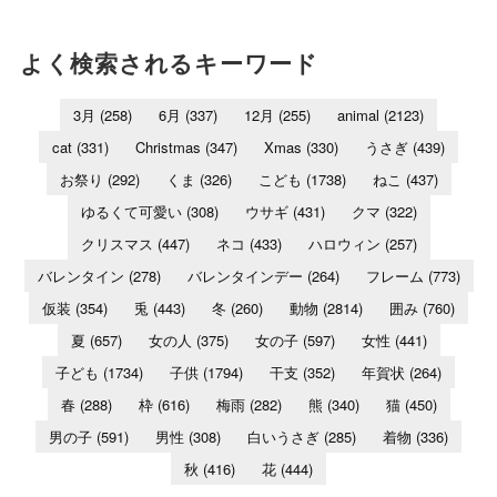
よく検索されるキーワード
3月
(258)
6月
(337)
12月
(255)
animal
(2123)
cat
(331)
Christmas
(347)
Xmas
(330)
うさぎ
(439)
お祭り
(292)
くま
(326)
こども
(1738)
ねこ
(437)
ゆるくて可愛い
(308)
ウサギ
(431)
クマ
(322)
クリスマス
(447)
ネコ
(433)
ハロウィン
(257)
バレンタイン
(278)
バレンタインデー
(264)
フレーム
(773)
仮装
(354)
兎
(443)
冬
(260)
動物
(2814)
囲み
(760)
夏
(657)
女の人
(375)
女の子
(597)
女性
(441)
子ども
(1734)
子供
(1794)
干支
(352)
年賀状
(264)
春
(288)
枠
(616)
梅雨
(282)
熊
(340)
猫
(450)
男の子
(591)
男性
(308)
白いうさぎ
(285)
着物
(336)
秋
(416)
花
(444)