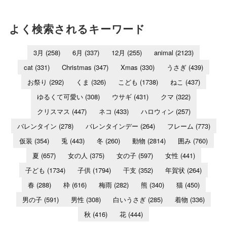
よく検索されるキーワード
3月
(258)
6月
(337)
12月
(255)
animal
(2123)
cat
(331)
Christmas
(347)
Xmas
(330)
うさぎ
(439)
お祭り
(292)
くま
(326)
こども
(1738)
ねこ
(437)
ゆるくて可愛い
(308)
ウサギ
(431)
クマ
(322)
クリスマス
(447)
ネコ
(433)
ハロウィン
(257)
バレンタイン
(278)
バレンタインデー
(264)
フレーム
(773)
仮装
(354)
兎
(443)
冬
(260)
動物
(2814)
囲み
(760)
夏
(657)
女の人
(375)
女の子
(597)
女性
(441)
子ども
(1734)
子供
(1794)
干支
(352)
年賀状
(264)
春
(288)
枠
(616)
梅雨
(282)
熊
(340)
猫
(450)
男の子
(591)
男性
(308)
白いうさぎ
(285)
着物
(336)
秋
(416)
花
(444)