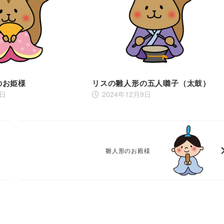
のお姫様
リスの雛人形の五人囃子（太鼓）
9日
2024年12月9日
雛人形のお殿様