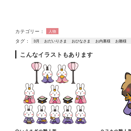
カテゴリー：
人物
タグ：
3月
おだいりさま
おひなさま
お内裏様
お雛様
こんなイラストもあります
白いうさぎの雛人形
タヌキの雛人