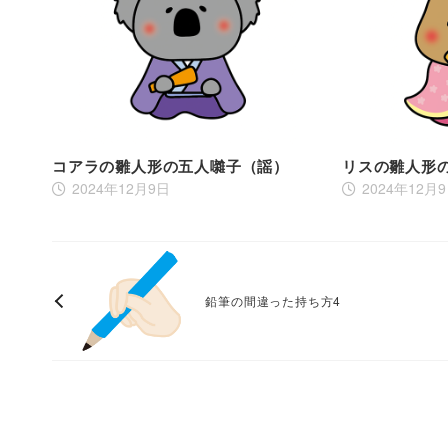
コアラの雛人形の五人囃子（謡）
リスの雛人形
2024年12月9日
2024年12月
鉛筆の間違った持ち方4