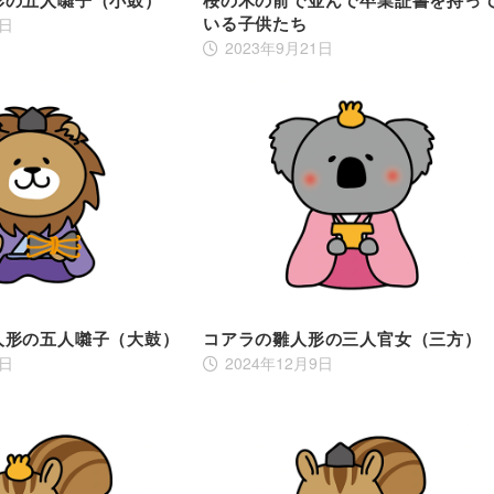
いる子供たち
9日
2023年9月21日
人形の五人囃子（大鼓）
コアラの雛人形の三人官女（三方）
7日
2024年12月9日