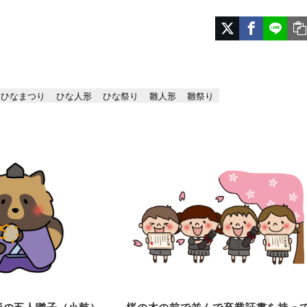
ひなまつり
ひな人形
ひな祭り
雛人形
雛祭り
形の五人囃子（小鼓）
桜の木の前で並んで卒業証書を持っ