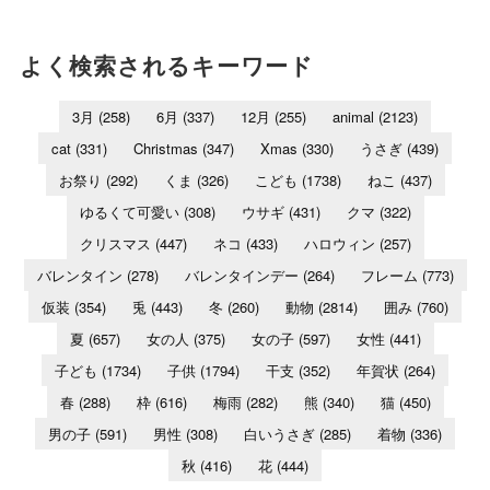
よく検索されるキーワード
3月
(258)
6月
(337)
12月
(255)
animal
(2123)
cat
(331)
Christmas
(347)
Xmas
(330)
うさぎ
(439)
お祭り
(292)
くま
(326)
こども
(1738)
ねこ
(437)
ゆるくて可愛い
(308)
ウサギ
(431)
クマ
(322)
クリスマス
(447)
ネコ
(433)
ハロウィン
(257)
バレンタイン
(278)
バレンタインデー
(264)
フレーム
(773)
仮装
(354)
兎
(443)
冬
(260)
動物
(2814)
囲み
(760)
夏
(657)
女の人
(375)
女の子
(597)
女性
(441)
子ども
(1734)
子供
(1794)
干支
(352)
年賀状
(264)
春
(288)
枠
(616)
梅雨
(282)
熊
(340)
猫
(450)
男の子
(591)
男性
(308)
白いうさぎ
(285)
着物
(336)
秋
(416)
花
(444)